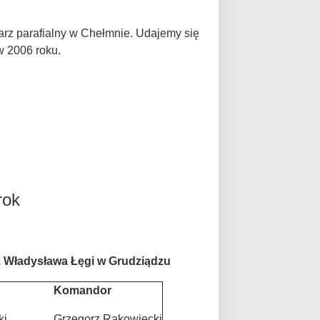
arz parafialny w Chełmnie. Udajemy się
w 2006 roku.
rok
r. Władysława Łęgi w Grudziądzu
Komandor
ki
Grzegorz Rakowiecki