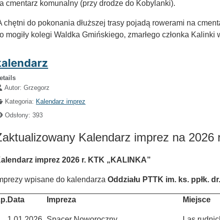
a cmentarz komunalny (przy drodze do Kobylanki).
 chętni do pokonania dłuższej trasy pojadą rowerami na cment
o mogiły kolegi Waldka Gmińskiego, zmarłego członka Kalinki 
kalendarz
etails
Autor:
Grzegorz
Kategoria:
Kalendarz imprez
Odsłony: 393
Zaktualizowany Kalendarz imprez na 2026 
alendarz imprez 2026 r. KTK „KALINKA”
mprezy wpisane do kalendarza
Oddziału PTTK im. ks. ppłk. d
p.
Data
Impreza
Miejsce
1.01.2026
Spacer Noworoczny
Las rudnic