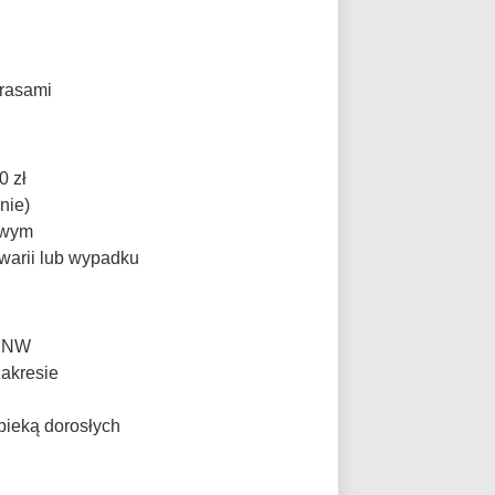
trasami
0 zł
nie)
owym
warii lub wypadku
d NW
zakresie
opieką dorosłych