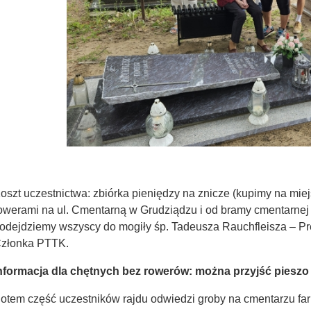
oszt uczestnictwa: zbiórka pieniędzy na znicze (kupimy na miej
owerami na ul. Cmentarną w Grudziądzu i od bramy cmentarnej 
odejdziemy wszyscy do mogiły śp. Tadeusza Rauchfleisza – 
złonka PTTK.
nformacja dla chętnych bez rowerów: można przyjść pieszo 
otem część uczestników rajdu odwiedzi groby na cmentarzu far