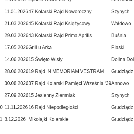
11.01.2026
47 Kolarski Rajd Noworoczny
Szynych
21.03.2026
45 Kolarski Rajd Księżycowy
Wałdowo
29.03.2026
43 Kolarski Rajd Prima Aprilis
Buśnia
17.05.2026
Grill u Arka
Piaski
14.06.2026
15 Święto Wisły
Dolina Dol
28.06.2026
19 Rajd IN MEMORIAM VESTRAM
Grudziądz
30.08.2026
37 Rajd Kolarski Pamięci Września ‘39
Annowo
27.09.2026
15 Jesienny Ziemniak
Szynych
0
11.11.2026
16 Rajd Niepodległości
Grudziądz
1
3.12.2026
Mikołajki Kolarskie
Grudziądz