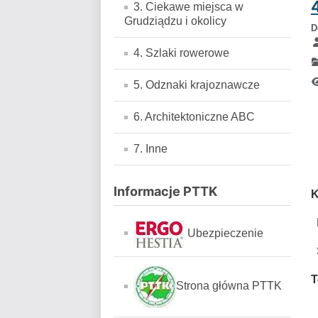
3. Ciekawe miejsca w
Grudziądzu i okolicy
D
4. Szlaki rowerowe
5. Odznaki krajoznawcze
6. Architektoniczne ABC
7. Inne
Informacje PTTK
K
Ubezpieczenie
S
T
Strona główna PTTK