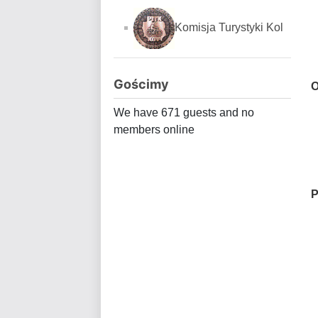
Komisja Turystyki Kol
Gościmy
O
We have 671 guests and no
members online
P